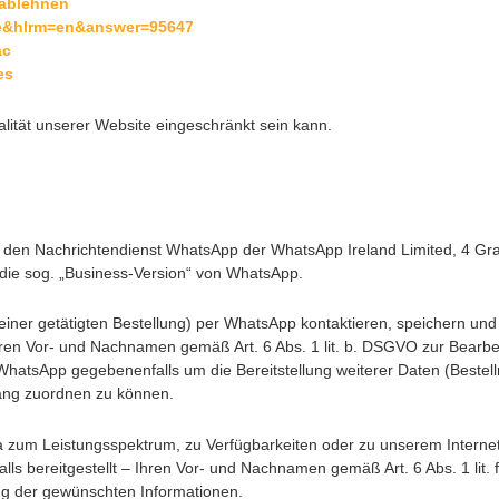
-ablehnen
de&hlrm=en&answer=95647
ac
es
lität unserer Website eingeschränkt sein kann.
er den Nachrichtendienst WhatsApp der WhatsApp Ireland Limited, 4 G
r die sog. „Business-Version“ von WhatsApp.
 einer getätigten Bestellung) per WhatsApp kontaktieren, speichern un
hren Vor- und Nachnamen gemäß Art. 6 Abs. 1 lit. b. DSGVO zur Bearb
 WhatsApp gegebenenfalls um die Bereitstellung weiterer Daten (Best
gang zuordnen zu können.
 zum Leistungsspektrum, zu Verfügbarkeiten oder zu unserem Internet
ls bereitgestellt – Ihren Vor- und Nachnamen gemäß Art. 6 Abs. 1 lit
ung der gewünschten Informationen.