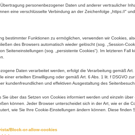
Übertragung personenbezogener Daten und anderer vertraulicher Inhal
nen eine verschlüsselte Verbindung an der Zeichenfolge „https://“ un
ng bestimmter Funktionen zu ermöglichen, verwenden wir Cookies, also 
ießen des Browsers automatisch wieder gelöscht (sog. „Session-Cookie
 Seiteneinstellungen (sog. „persistente Cookies“). Im letzteren Fall 
en.
ogene Daten verarbeitet werden, erfolgt die Verarbeitung gemäß Art. 
e einer erteilten Einwilligung oder gemäß Art. 6 Abs. 1 lit. f DSGVO z
iner kundenfreundlichen und effektiven Ausgestaltung des Seitenbesuch
ass Sie über das Setzen von Cookies informiert werden und einzeln üb
ßen können. Jeder Browser unterscheidet sich in der Art, wie er die Co
tert, wie Sie Ihre Cookie-Einstellungen ändern können. Diese finden Si
ista/Block-or-allow-cookies