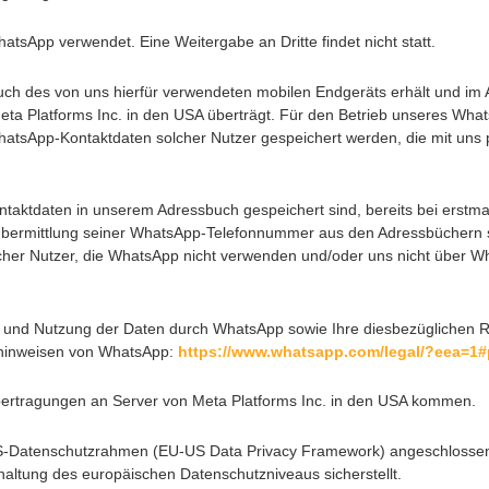
tsApp verwendet. Eine Weitergabe an Dritte findet nicht statt.
buch des von uns hierfür verwendeten mobilen Endgeräts erhält und im
ta Platforms Inc. in den USA überträgt. Für den Betrieb unseres Wh
WhatsApp-Kontaktdaten solcher Nutzer gespeichert werden, die mit uns
ntaktdaten in unserem Adressbuch gespeichert sind, bereits bei erstm
bermittlung seiner WhatsApp-Telefonnummer aus den Adressbüchern s
olcher Nutzer, die WhatsApp nicht verwenden und/oder uns nicht über W
und Nutzung der Daten durch WhatsApp sowie Ihre diesbezüglichen Re
zhinweisen von WhatsApp:
https://www.whatsapp.com
/legal
/?eea=1#
rtragungen an Server von Meta Platforms Inc. in den USA kommen.
US-Datenschutzrahmen (EU-US Data Privacy Framework) angeschlossen,
ltung des europäischen Datenschutzniveaus sicherstellt.