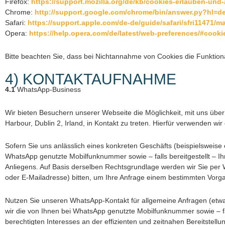
Firefox:
https://support.mozilla.org/de/kb/cookies-erlauben-und
Chrome:
http://support.google.com/chrome/bin/answer.py?hl=
Safari:
https://support.apple.com/de-de/guide/safari/sfri11471/m
Opera:
https://help.opera.com/de/latest/web-preferences/#cooki
Bitte beachten Sie, dass bei Nichtannahme von Cookies die Funktiona
4) KONTAKTAUFNAHME
4.1
WhatsApp-Business
Wir bieten Besuchern unserer Webseite die Möglichkeit, mit uns üb
Harbour, Dublin 2, Irland, in Kontakt zu treten. Hierfür verwenden wi
Sofern Sie uns anlässlich eines konkreten Geschäfts (beispielsweise
WhatsApp genutzte Mobilfunknummer sowie – falls bereitgestellt – I
Anliegens. Auf Basis derselben Rechtsgrundlage werden wir Sie per
oder E-Mailadresse) bitten, um Ihre Anfrage einem bestimmten Vor
Nutzen Sie unseren WhatsApp-Kontakt für allgemeine Anfragen (etwa
wir die von Ihnen bei WhatsApp genutzte Mobilfunknummer sowie – fal
berechtigten Interesses an der effizienten und zeitnahen Bereitstell