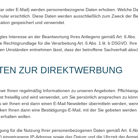
ar oder E-Mail) werden personenbezogene Daten erhoben. Welche Dat
mular ersichtlich. Diese Daten werden ausschließlich zum Zweck der Be
ation gespeichert und verwendet.
gtes Interesse an der Beantwortung Ihres Anliegens gemäß Art. 6 Abs. 1 
he Rechtsgrundlage für die Verarbeitung Art. 6 Abs. 1 lit. b DSGVO. I
 den Umständen entnehmen lässt, dass der betroffene Sachverhalt absch
TEN ZUR DIREKTWERBUNG
wir Ihnen regelmäßig Informationen zu unseren Angeboten. Pflichtang
 ist freiwillig und wird verwendet, um Sie persönlich ansprechen zu kö
 wir Ihnen erst dann einen E-Mail Newsletter übermitteln werden, wenn
cken Ihnen dann eine Bestätigungs-E-Mail, mit der Sie gebeten werden
erhalten wollen.
illigung für die Nutzung Ihrer personenbezogenen Daten gemäß Art. 6 A
SP) eingetragene IP-Adresse sowie das Datum und die Uhrzeit der Anm