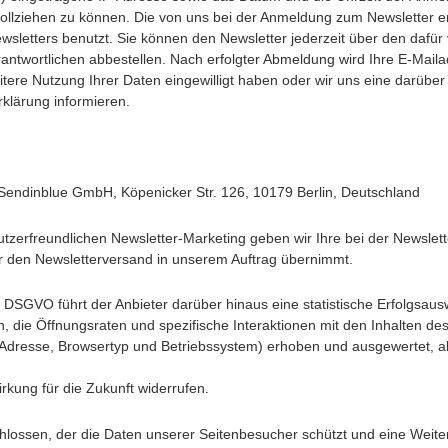
hvollziehen zu können. Die von uns bei der Anmeldung zum Newsletter
sletters benutzt. Sie können den Newsletter jederzeit über den dafür
ntwortlichen abbestellen. Nach erfolgter Abmeldung wird Ihre E-Mail
e weitere Nutzung Ihrer Daten eingewilligt haben oder wir uns eine dar
Erklärung informieren.
: Sendinblue GmbH, Köpenicker Str. 126, 10179 Berlin, Deutschland
utzerfreundlichen Newsletter-Marketing geben wir Ihre bei der Newslet
ser den Newsletterversand in unserem Auftrag übernimmt.
it. a DSGVO führt der Anbieter darüber hinaus eine statistische Erfolg
h, die Öffnungsraten und spezifische Interaktionen mit den Inhalten d
-Adresse, Browsertyp und Betriebssystem) erhoben und ausgewertet, a
rkung für die Zukunft widerrufen.
hlossen, der die Daten unserer Seitenbesucher schützt und eine Weiter