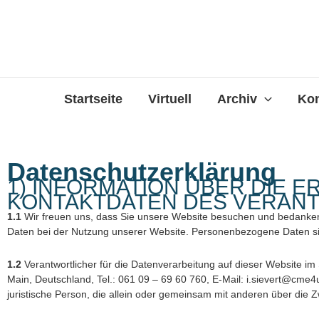
Zum
Inhalt
springen
Startseite
Virtuell
Archiv
Kon
Datenschutzerklärung
1) INFORMATION ÜBER DIE
KONTAKTDATEN DES VERAN
1.1
Wir freuen uns, dass Sie unsere Website besuchen und bedanken
Daten bei der Nutzung unserer Website. Personenbezogene Daten sind 
1.2
Verantwortlicher für die Datenverarbeitung auf dieser Website
Main, Deutschland, Tel.: 061 09 – 69 60 760, E-Mail: i.sievert@cme4
juristische Person, die allein oder gemeinsam mit anderen über die