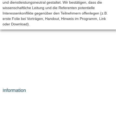
und dienstleistungsneutral gestaltet. Wir bestätigen, dass die
wissenschaftliche Leitung und die Referenten potentielle
Interessenkonflikte gegenüber den Teilnehmern offenlegen (z.B.
erste Folie bei Vorträgen, Handout, Hinweis im Programm, Link
oder Download).
Das CVS ist eine Veranstaltung der cme4u GmbH
Kontaktperson: Denise Thom
Telefon: +49 - (0)6109 - 69 60 762
Fax: +49 - (0)6109 - 69 60 769
E-Mail:
d.thom@cme4u.org
Web:
www.cme4u.org
Information​
Direktoren
Archiv